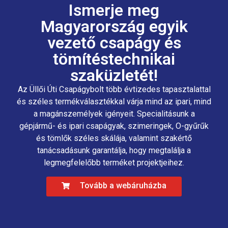
Ismerje meg
Magyarország egyik
vezető csapágy és
tömítéstechnikai
szaküzletét!
Az Üllői Úti Csapágybolt több évtizedes tapasztalattal
és széles termékválasztékkal várja mind az ipari, mind
a magánszemélyek igényeit. Specialitásunk a
gépjármű- és ipari csapágyak, szimeringek, O-gyűrűk
és tömlők széles skálája, valamint szakértő
tanácsadásunk garantálja, hogy megtalálja a
legmegfelelőbb terméket projektjeihez.
Tovább a webáruházba