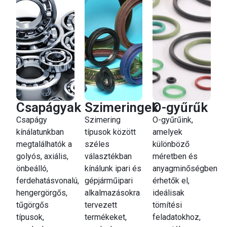
Csapágyak
Szimeringek
O-gyűrűk
Csapágy
Szimering
O-gyűrűink,
kínálatunkban
típusok között
amelyek
megtalálhatók a
széles
különböző
golyós, axiális,
választékban
méretben és
önbeálló,
kínálunk ipari és
anyagminőségben
ferdehatásvonalú,
gépjárműipari
érhetők el,
hengergörgős,
alkalmazásokra
ideálisak
tűgörgős
tervezett
tömítési
típusok,
termékeket,
feladatokhoz,