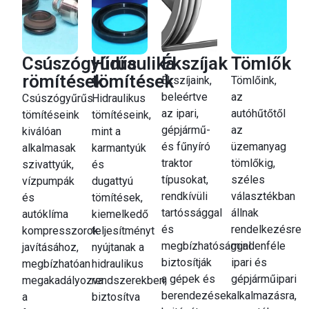
Csúszógyűrűs
Hidraulika
Ékszíjak
Tömlők
römítések
tömítések
Ékszíjaink,
Tömlőink,
beleértve
az
Csúszógyűrűs
Hidraulikus
az ipari,
autóhűtőtől
tömítéseink
tömítéseink,
gépjármű-
az
kiválóan
mint a
és fűnyíró
üzemanyag
alkalmasak
karmantyúk
traktor
tömlőkig,
szivattyúk,
és
típusokat,
széles
vízpumpák
dugattyú
rendkívüli
választékban
és
tömítések,
tartóssággal
állnak
autóklíma
kiemelkedő
és
rendelkezésre
kompresszorok
teljesítményt
megbízhatósággal
mindenféle
javításához,
nyújtanak a
biztosítják
ipari és
megbízhatóan
hidraulikus
a gépek és
gépjárműipari
megakadályozva
rendszerekben,
berendezések
alkalmazásra,
a
biztosítva