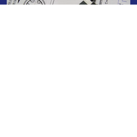
Vásárlói élmény és
támogatás
Célunk, hogy vásárlóink számára egyszerű és
gördülékeny élményt nyújtsunk, legyen szó akár
személyes vásárlásról üzletünkben, vagy online