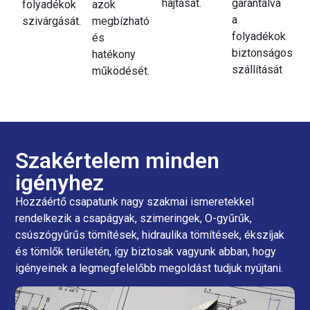
hajtását.
garantálva
folyadékok
azok
a
szivárgását.
megbízható
folyadékok
és
biztonságos
hatékony
szállítását
működését.
Szakértelem minden
igényhez
Hozzáértő csapatunk nagy szakmai ismeretekkel
rendelkezik a csapágyak, szimeringek, O-gyűrűk,
csúszógyűrűs tömítések, hidraulika tömítések, ékszíjak
és tömlők területén, így biztosak vagyunk abban, hogy
igényeinek a legmegfelelőbb megoldást tudjuk nyújtani.