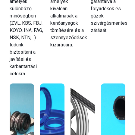
amelyek
amelyek
garantálva a
különböző
kiválóan
folyadékok és
minőségben
alkalmasak a
gázok
(ZVL, KBS, FBJ,
kenőanyagok
szivárgásmentes
KOYO, INA, FAG,
tömítésére és a
zárását.
NSK, NTN, ..)
szennyeződések
tudunk
kizárására.
biztosítani a
javítási és
karbantartási
célokra.